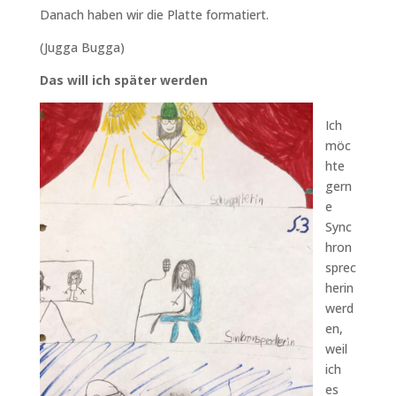
Danach haben wir die Platte formatiert.
(Jugga Bugga)
Das will ich später werden
Ich
möc
hte
gern
e
Sync
hron
sprec
herin
werd
en,
weil
ich
es