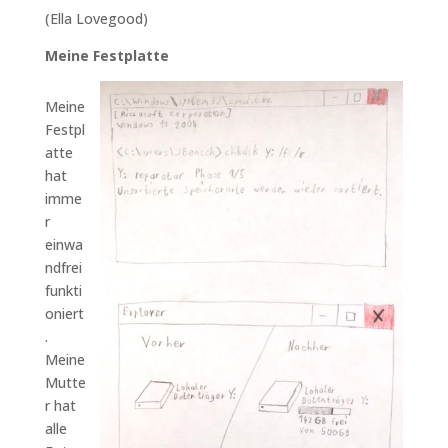
(Ella Lovegood)
Meine Festplatte
Meine
Festpl
atte
hat
imme
r
einwa
ndfrei
funkti
oniert
.
Meine
Mutte
r hat
alle