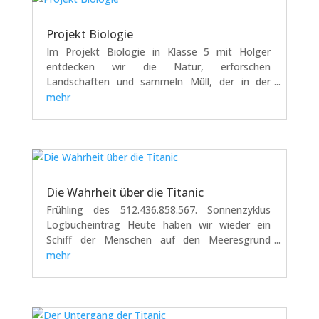
Projekt Biologie
Im Projekt Biologie in Klasse 5 mit Holger
entdecken wir die Natur, erforschen
Landschaften und sammeln Müll, der in der
Natur rumliegt. Im Tierpark in Dünnwald haben
mehr
wir Wildschweine beobachtet. Wir waren auf der
Ökowiese des ehemaligen Ökoprojektes von
Holger in...
Die Wahrheit über die Titanic
Frühling des 512.436.858.567. Sonnenzyklus
Logbucheintrag Heute haben wir wieder ein
Schiff der Menschen auf den Meeresgrund
geschickt. Es hieß anscheinend „Titanic“ und
mehr
war für diese primitiven Menschen schon ganz
groß. Natürlich nichts im Vergleich zu den
Schiffen...