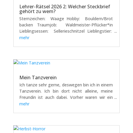
Lehrer-Rätsel 2026 2: Welcher Steckbrief
gehört zu wem?
Sternzeichen: Waage Hobby: Bouldern/Brot
backen Traumjob: Waldmeister-Pflücker*in
Lieblingsessen: Sellerieschnitzel Lieblingstier:
Esel Lieblingsfach: Sport Lieblingsoutfit:
mehr
schwarze Hose und gelber Wollpulli von Milla
und...
Mein Tanzverein
Ich tanze sehr gerne, deswegen bin ich in einem
Tanzverein. Ich bin dort nicht alleine, meine
Freundin ist auch dabei. Vorher waren wir ein
paar Jahre beim Ballett. Das hat auch sehr viel
mehr
Spaß gemacht . Wir haben immer donnerstags
tanzen und...