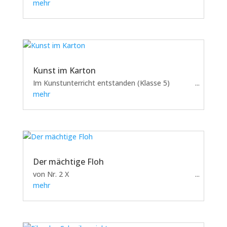
gefunden worden. Vielleicht wissen Sie, wo
mehr
unsere Lieblinge sich aufhalten? Klasse 5
Kunst im Karton
Im Kunstunterricht entstanden (Klasse 5)
mehr
Der mächtige Floh
von Nr. 2 X
mehr