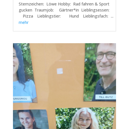
Sternzeichen: Löwe Hobby: Rad fahren & Sport
gucken Traumjob: Gärtner*in Lieblingsessen:
Pizza Lieblingstier: Hund Lieblingsfach:
Geschichte Lieblingsoutfit: kurze Hose, Pulli
mehr
&Mokassi von Milla und Amelie Dieser...