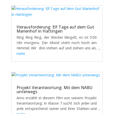
Herausforderung: Elf Tage auf dem Gut
Marienhof in Hattingen
Ring Ring Ring, der Wecker klingelt, es ist 5:00
Uhr morgens. Der Mond steht noch hoch am
Himmel. Wir drei stehen auf und ziehen uns an,
laufen noch halb verschlafen zum Badezimmer
mehr
und dann ab in den Stall zum Kühe und
Schweine füttern. Nach der...
Projekt Verantwortung: Mit dem NABU
unterwegs
Arno erzählt in diesem Film von seinem Projekt
Verantwortung: In Klasse 7 sucht sich jeder und
jede entsprechend seiner und ihrer Stärken und
Interessen eine gemeinnützige Einrichtung, wo