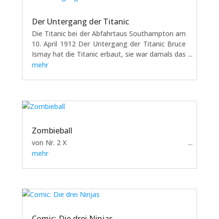
Der Untergang der Titanic
Die Titanic bei der Abfahrtaus Southampton am
10. April 1912 Der Untergang der Titanic Bruce
Ismay hat die Titanic erbaut, sie war damals das
größte und schnellste Schiff der Welt und galt
mehr
als unsinkbar. Die Titanic war 270 m lang und 30
m breit. Ihr Bau...
Zombieball
von Nr. 2 X
mehr
Comic: Die drei Ninjas