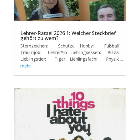
Lehrer-Rätsel 2026 1: Welcher Steckbrief
gehört zu wem?
Sternzeichen: Schütze Hobby: Fußball
Traumjob: Lehrer*in Lieblingsessen: Pizza
Lieblingstier: Tiger Lieblingsfach: Physik
Lieblingsoutfit: Jeans und Pulli von Milla und
mehr
Amelie Dieser Beitrag entstand im Projekt
"Schülerblog"...