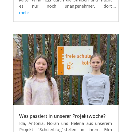
es nur noch unangenehmer, dort
entlangzulaufen. Fröstelnd haste ich durch die
mehr
Tür zu den WDR Arkaden. Ich sehe meine Klasse
in der großen, angenehm hellen und...
Was passiert in unserer Projektwoche?
Ida, Antonia, Norah und Helena aus unserem
Projekt "Schülerblog"stellen in ihrem Film