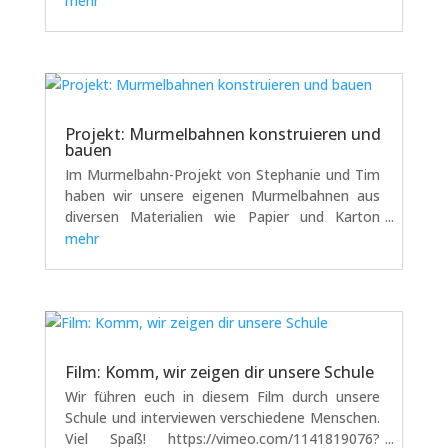
mehr
sie sich wöchentlich einen Vormittag lang aktiv
einbringen. Arno war mit dem...
Projekt: Murmelbahnen konstruieren und
bauen
Im Murmelbahn-Projekt von Stephanie und Tim
haben wir unsere eigenen Murmelbahnen aus
diversen Materialien wie Papier und Karton
gebaut. Sie sollten besonders schön sein und
mehr
beim Rollen der Murmel schöne Klänge
erzeugen. Es gab viele kreative Ideen für
Aussehen und...
Film: Komm, wir zeigen dir unsere Schule
Wir führen euch in diesem Film durch unsere
Schule und interviewen verschiedene Menschen.
Viel Spaß! https://vimeo.com/1141819076?