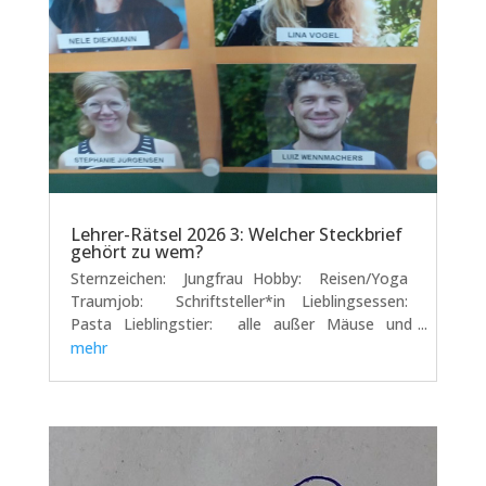
Lehrer-Rätsel 2026 3: Welcher Steckbrief
gehört zu wem?
Sternzeichen: Jungfrau Hobby: Reisen/Yoga
Traumjob: Schriftsteller*in Lieblingsessen:
Pasta Lieblingstier: alle außer Mäuse und
Ratten Lieblingsfach: Sprachen Lieblingsoutfit:
mehr
die selbst genähte Kleidung meiner Oma Milla...