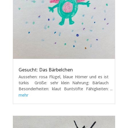
Gesucht: Das Bärbelchen
Aussehen: rosa Flügel, blaue Hörner und es ist
türkis Größe: sehr klein Nahrung: Bärlauch
Besonderheiten: klaut Buntstifte Fähigkeiten:
zaubern und Pflanzen wachsen lassen Alter:
mehr
weiß man nicht genau Das Bärbelchen ist sehr
selten und kommt eher im Dschungel...