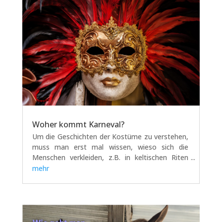
Woher kommt Karneval?
Um die Geschichten der Kostüme zu verstehen,
muss man erst mal wissen, wieso sich die
Menschen verkleiden, z.B. in keltischen Riten
wurden Verkleidungen genutzt, um den Winter
mehr
zu vertreiben oder im Mittelalter gab es den
Aberglauben, dass in dieser Zeit die Geister
am...