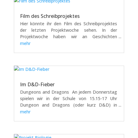
Film des Schreibprojektes
Hier könnte ihr den Film des Schreibprojektes
der letzten Projektwoche sehen. In der
Projektwoche haben wir an Geschichten
geschrieben, mit Schreiben experimentiert (zum
mehr
Beispiel zur Musik geschrieben), konnten eine
Schriftstellerin befragen, haben eine Schülerin
der...
Im D&D-Fieber
Dungeons and Dragons An jedem Donnerstag
spielen wir in der Schule von 15.15-17 Uhr
Dungeon and Dragons (oder kurz D&D) in
einem Club. D&D ist ein Pen&Paper-Rollenspiel,
mehr
das man mit Stiften, Papier, Würfeln und
Fantasie spielt. Es gibt den DM...