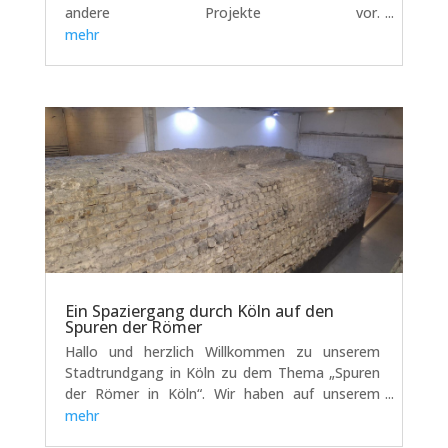
andere Projekte vor.
https://vimeo.com/1179384822?
mehr
share=copy&fl=sv&fe=ci
Ein Spaziergang durch Köln auf den
Spuren der Römer
Hallo und herzlich Willkommen zu unserem
Stadtrundgang in Köln zu dem Thema „Spuren
der Römer in Köln“. Wir haben auf unserem
Spaziergang einige Fotos für Euch gemacht.
mehr
Römerturm Wir fangen bei dem ersten Überrest