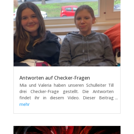
Antworten auf Checker-Fragen
Mia und Valeria haben unseren Schulleiter Till
drei Checker-Frage gestellt. Die Antworten
findet ihr in diesem Video. Dieser Beitrag
entstand im Projekt "Schülerblog" in der
mehr
Projektwoche. https://vimeo.com/1179355825?
share=copy&fl=sv&fe=ci