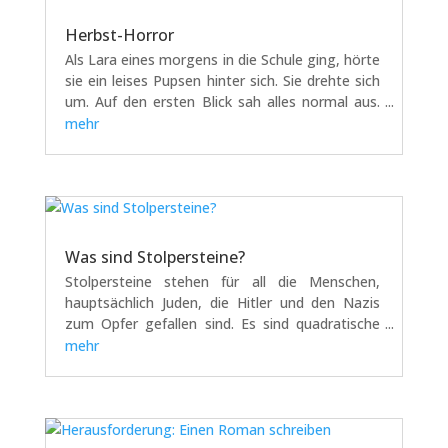
Herbst-Horror
Als Lara eines morgens in die Schule ging, hörte
sie ein leises Pupsen hinter sich. Sie drehte sich
um. Auf den ersten Blick sah alles normal aus.
Aber als sie genau hinguckte, sah sie zwei
mehr
Blätter. Sie sahen aus, als hätten Kinder sie
gebastelt und mit Wackelaugen...
Was sind Stolpersteine?
Stolpersteine stehen für all die Menschen,
hauptsächlich Juden, die Hitler und den Nazis
zum Opfer gefallen sind. Es sind quadratische
Gedenktafeln aus Messing oder mittlerweile
mehr
Edelmetall, die auf dem Gehweg verlegt sind. Es
stehen die Namen der verschleppten und...