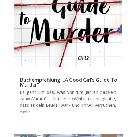
Buchempfehlung: „A Good Girl’s Guide To
Murder“
Es geht um das, was vor fünf Jahren passiert
ist.«»Warum?«, fragte er.»Weil ich nicht glaube,
dass es dein Bruder war - und ich will versuchen,
es zu beweisen.«„A Good Girl’s Guide To
mehr
Murder“ von Holly Jackson ist eines dieser
Bücher, bei denen ich von der ersten...