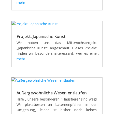
nachzumachen. Wir haben uns das Rezept
mehr
„Cookie dough zum pur essen“ ausgesucht. Wir
haben alles mit gefilmt und euch am Ende auch
unsere...
Projekt: Japanische Kunst
Wir haben uns das Mittwochsprojekt
„Japanische Kunst“ angeschaut. Dieses Projekt
finden wir besonders interessant, weil es eine
kleine Vorgeschichte hat: In der
mehr
Winterprojektwoche in diesem Jahr wurde
bereits das Projekt „Hallo Japan“ angeboten.
Um einen tieferen...
Außergewöhnliche Wesen entlaufen
Hilfe , unsere besonderen "Haustiere" sind weg!
Wir plakatierten an Laternenpfählen in der
Umgebung, leider ist bisher noch keines