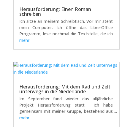
Herausforderung: Einen Roman
schreiben
Ich sitze an meinem Schreibtisch. Vor mir steht
mein Computer. Ich öffne das Libre-Office
Programm, lese nochmal die Textstelle, die ich
gestern geschrieben habe und fange danach an,
mehr
weiter zu schreiben. Manchmal gibt es Tage, an
denen ich kaum voran komme. Ich...
Herausforderung: Mit dem Rad und Zelt
unterwegs in die Niederlande
Im September fand wieder das alljährliche
Projekt Herausforderung statt. Ich habe
gemeinsam mit meiner Gruppe, bestehend aus
fünf Schüler:innen und zwei ausgesprochen
mehr
tollen Companions (junge Erwachsene, die die
Gruppe begleiten) eine Radtour gemacht und...