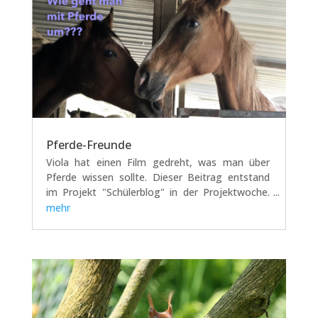
Pferde-Freunde
Viola hat einen Film gedreht, was man über
Pferde wissen sollte. Dieser Beitrag entstand
im Projekt "Schülerblog" in der Projektwoche.
https://vimeo.com/1162845495?
mehr
share=copy&fl=sv&fe=ci