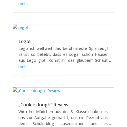
share=copy&fl=sv&fe=ci
mehr
Lego!
Lego ist weltweit das berühmteste Spielzeug!
Es ist so beliebt, dass es sogar schon Häuser
aus Lego gibt. Könnt ihr das glauben? Schaut
mal auf dieser Seite nach: Youtube:
mehr
"Fachwerkhaus aus fast 1 Mio. Legosteinen: 60
qm Spaß für Groß und Klein im Elsass". In...
„Cookie dough“ Review
Wir (drei Mädchen aus der 8. Klasse) haben es
uns zur Aufgabe gemacht, uns ein Rezept aus
dem Schülerblog auszusuchen und es