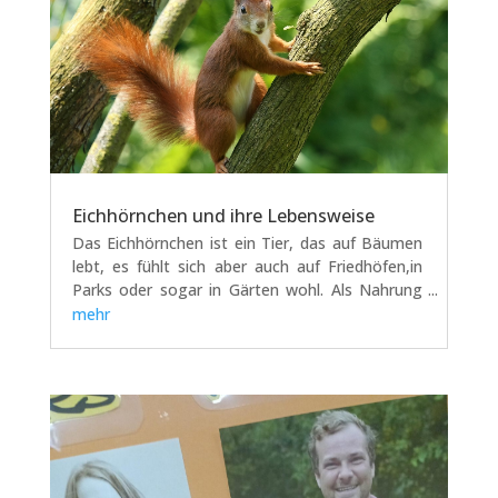
Eichhörnchen und ihre Lebensweise
Das Eichhörnchen ist ein Tier, das auf Bäumen
lebt, es fühlt sich aber auch auf Friedhöfen,in
Parks oder sogar in Gärten wohl. Als Nahrung
bevorzugt es Walnüsse, Haselnüsse,
mehr
Kieferzapfen, Bucheckern, Früchte und Pilze,
doch das Eichhörnchen isst...